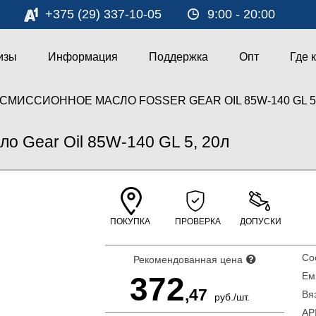
+375 (29) 337-10-05
9:00 - 20:00
изы
Информация
Поддержка
Опт
Где 
СМИССИОННОЕ МАСЛО FOSSER GEAR OIL 85W-140 GL 5,
о Gear Oil 85W-140 GL 5, 20л
ПОКУПКА
ПРОВЕРКА
ДОПУСКИ
С
Рекомендованная цена
Ем
372
,47
Вя
руб.
/
шт.
A