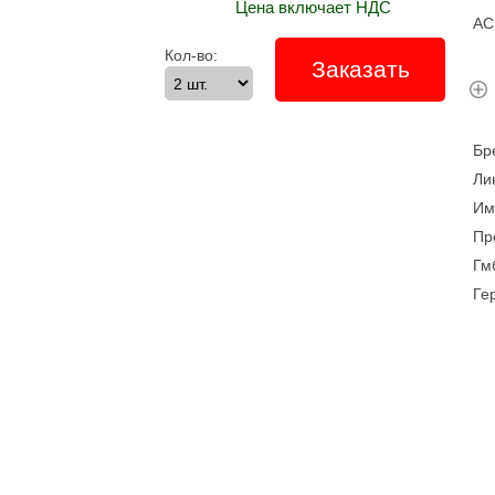
Цена включает НДС
A
Кол-во:
Заказать
Б
Л
И
Пр
Гм
Ге