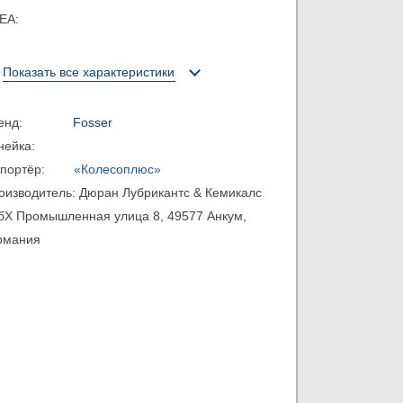
CEA:
Показать все характеристики
ренд:
Fosser
инейка:
мпортёр:
«Колесоплюс»
оизводитель:
Дюран Лубрикантс & Кемикалс
бХ Промышленная улица 8, 49577 Анкум,
рмания