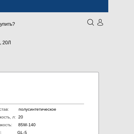
купить?
 20Л
остав:
полусинтетическое
кость, л:
20
зкость:
85W-140
PI:
GL-5