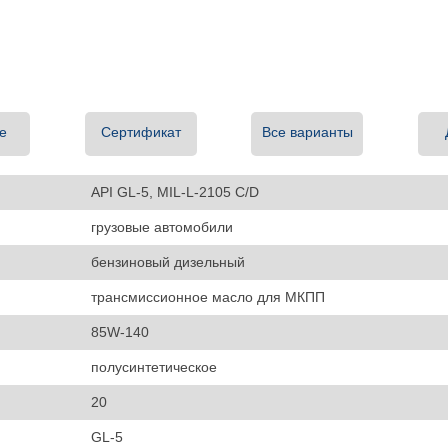
е
Сертификат
Все варианты
API GL-5, MIL-L-2105 C/D
грузовые автомобили
бензиновый дизельный
трансмиссионное масло для МКПП
85W-140
полусинтетическое
20
GL-5