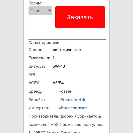
Кол-во:
Заказать
Характеристики
Состав:
синтетическое
Емкость, л:
1
Вязкость:
5W-40
API:
ACEA:
A3/B4
Бренд:
Fosser
Линейка:
Premium RSi
Импортёр:
«Колесоплюс»
Производитель:
Дюран Лубрикантс &
Кемикалс ГмбХ Промышленная улица
8, 49577 Анкум, Германия