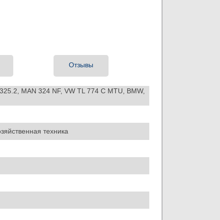
а
Отзывы
MB 325.2, MAN 324 NF, VW TL 774 C MTU, BMW,
озяйственная техника