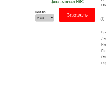
Цена включает НДС
О
Кол-во:
Заказать
Б
Л
И
Пр
Гм
Ге