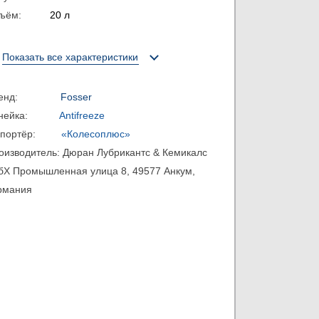
бъём:
20 л
Показать все характеристики
ренд:
Fosser
инейка:
Antifreeze
мпортёр:
«Колесоплюс»
оизводитель:
Дюран Лубрикантс & Кемикалс
бХ Промышленная улица 8, 49577 Анкум,
рмания