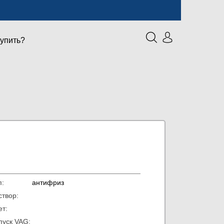
купить?
Тип:
антифриз
аствор:
вет:
пуск VAG: